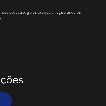
ar seu cadastro, garante àquele registrando um
e.
oções