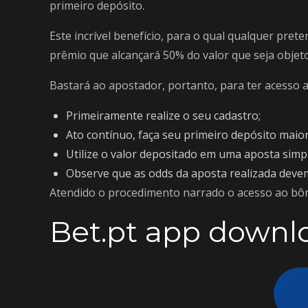
primeiro depósito.
Este incrível benefício, para o qual qualquer pre
prêmio que alcançará 50% do valor que seja objet
Bastará ao apostador, portanto, para ter acesso a
Primeiramente realize o seu cadastro;
Ato contínuo, faça seu primeiro depósito maio
Utilize o valor depositado em uma aposta sim
Observe que as odds da aposta realizada devem
Atendido o procedimento narrado o acesso ao bôn
Bet.pt app downl