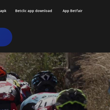
 apk
Betclic app download
App Betfair