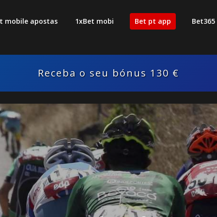
t mobile apostas
1xBet mobi
Bet pt app
Bet365
Receba o seu bónus 130 €